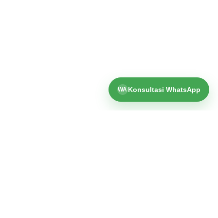
Konsultasi WhatsApp
WA
Hubungi
WhatsApp
085335256481