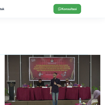
tak
Konsultasi
Pelatihan
Manajemen
Kehumasan
dan
Public
Speaking