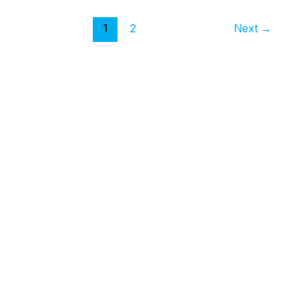
1
2
Next
→