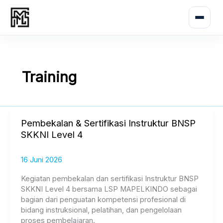
Lewati
ke
konten
Training
Pembekalan
Pembekalan & Sertifikasi Instruktur BNSP
&
SKKNI Level 4
Sertifikasi
Instruktur
16 Juni 2026
BNSP
SKKNI
Kegiatan pembekalan dan sertifikasi Instruktur BNSP
Level
SKKNI Level 4 bersama LSP MAPELKINDO sebagai
4
bagian dari penguatan kompetensi profesional di
bidang instruksional, pelatihan, dan pengelolaan
proses pembelajaran.