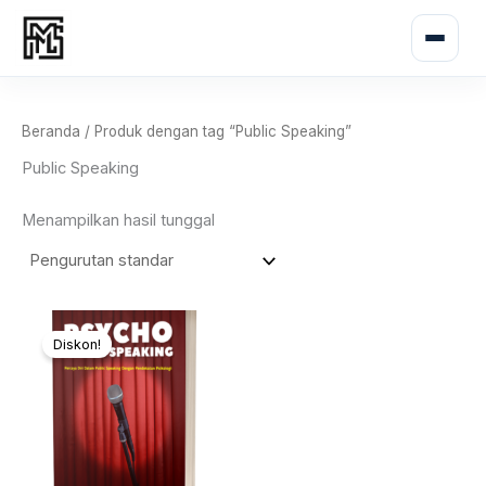
Lewati
ke
konten
Beranda
/ Produk dengan tag “Public Speaking”
Public Speaking
Menampilkan hasil tunggal
Harga
Harga
aslinya
saat
Diskon!
adalah:
ini
Rp78.000.
adalah:
Rp28.000.