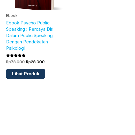
Ebook
Ebook Psycho Public
Speaking : Percaya Diri
Dalam Public Speaking
Dengan Pendekatan
Psikologi
Dinilai
Rp
78.000
Rp
28.000
5.00
dari 5
Lihat Produk