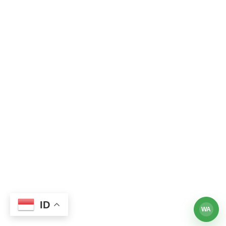
ID
WA