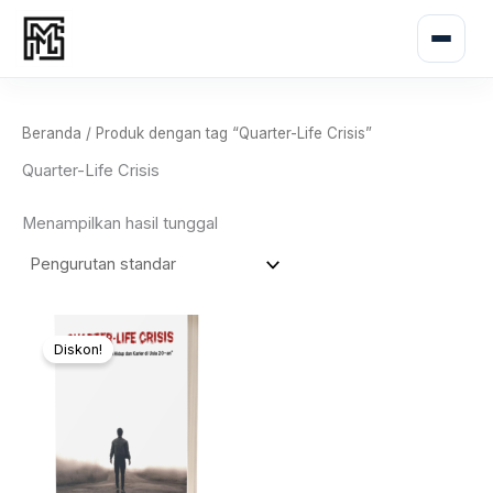
Lewati
ke
konten
Beranda
/ Produk dengan tag “Quarter-Life Crisis”
Quarter-Life Crisis
Menampilkan hasil tunggal
Harga
Harga
aslinya
saat
Diskon!
adalah:
ini
Rp75.000.
adalah:
Rp26.000.