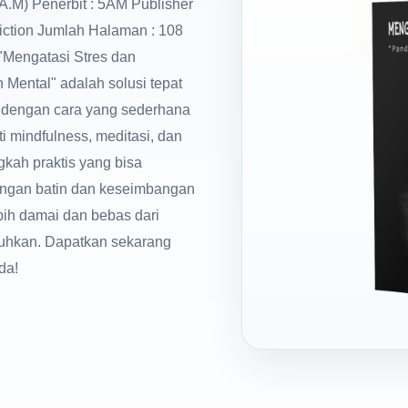
A.M) Penerbit : 5AM Publisher
iction Jumlah Halaman : 108
Mengatasi Stres dan
Mental" adalah solusi tepat
p dengan cara yang sederhana
ti mindfulness, meditasi, dan
kah praktis yang bisa
angan batin dan keseimbangan
bih damai dan bebas dari
tuhkan. Dapatkan sekarang
da!