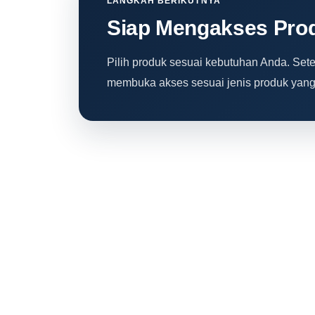
LANGKAH BERIKUTNYA
Siap Mengakses Prod
Pilih produk sesuai kebutuhan Anda. Set
membuka akses sesuai jenis produk yang 