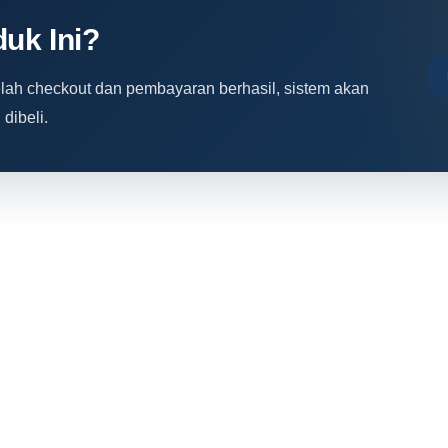
uk Ini?
elah checkout dan pembayaran berhasil, sistem akan
dibeli.