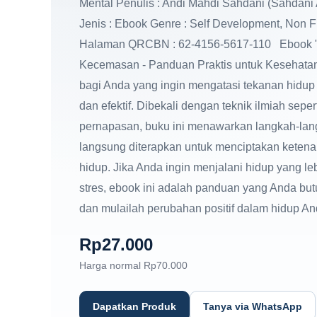
Mental Penulis : Andi Mahdi Sahdani (Sahdani 
Jenis : Ebook Genre : Self Development, Non F
Halaman QRCBN : 62-4156-5617-110 Ebook "
Kecemasan - Panduan Praktis untuk Kesehatan 
bagi Anda yang ingin mengatasi tekanan hidu
dan efektif. Dibekali dengan teknik ilmiah seper
pernapasan, buku ini menawarkan langkah-lang
langsung diterapkan untuk menciptakan keten
hidup. Jika Anda ingin menjalani hidup yang le
stres, ebook ini adalah panduan yang Anda bu
dan mulailah perubahan positif dalam hidup An
Rp
27.000
Harga normal
Rp
70.000
Dapatkan Produk
Tanya via WhatsApp